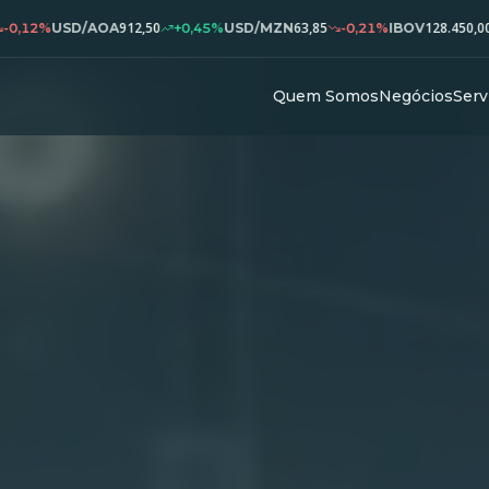
912,50
63,85
128.450,00
SD/AOA
+0,45%
USD/MZN
-0,21%
IBOV
+1,23%
Quem Somos
Negócios
Serv